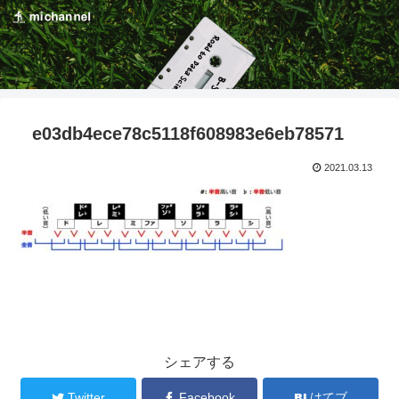
e03db4ece78c5118f608983e6eb78571
2021.03.13
シェアする
Twitter
Facebook
はてブ