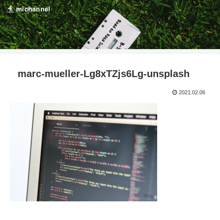
marc-mueller-Lg8xTZjs6Lg-unsplash
2021.02.06